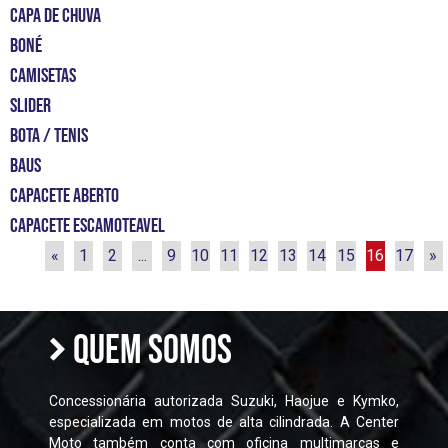
CAPA DE CHUVA
BONÉ
CAMISETAS
slider
bota / tenis
Baus
capacete aberto
capacete escamoteavel
«
1
2
...
9
10
11
12
13
14
15
16
17
»
QUEM SOMOS
Concessionária autorizada Suzuki, Haojue e Kymko,
especializada em motos de alta cilindrada. A Center
Moto também conta com oficina multimarcas e